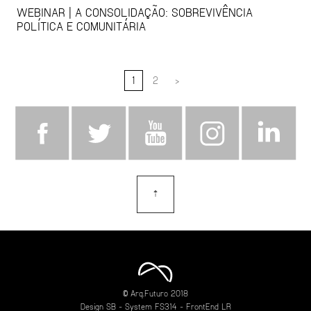
WEBINAR | A CONSOLIDAÇÃO: SOBREVIVÊNCIA
POLÍTICA E COMUNITÁRIA
1
2
>
⇡
topo
© Arq.Futuro 2018
Design
SB
- System
FS314
- FrontEnd
LR