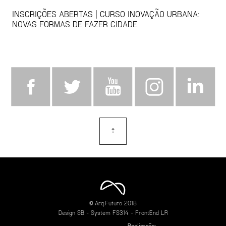
INSCRIÇÕES ABERTAS | CURSO INOVAÇÃO URBANA:
NOVAS FORMAS DE FAZER CIDADE
⇡
topo
© Arq.Futuro 2018
Design
SB
- System
FS314
- FrontEnd
LR