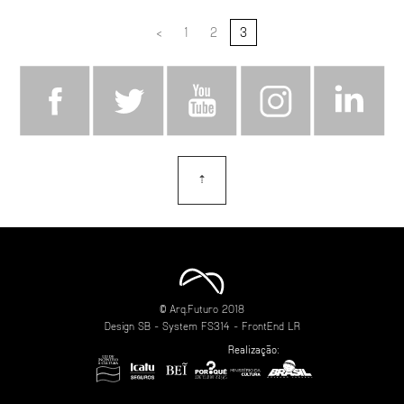
<
1
2
3
⇡
topo
© Arq.Futuro 2018
Design
SB
- System
FS314
- FrontEnd
LR