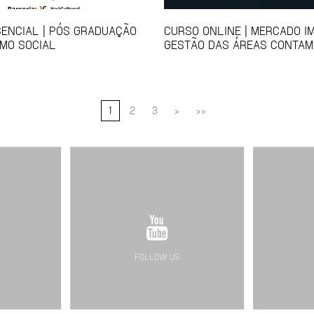
ENCIAL | PÓS GRADUAÇÃO
CURSO ONLINE | MERCADO IM
MO SOCIAL
GESTÃO DAS ÁREAS CONTAM
1
2
3
>
>>
FOLLOW US