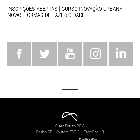
INSCRIÇÕES ABERTAS | CURSO INOVAÇÃO URBANA:
NOVAS FORMAS DE FAZER CIDADE
⇡
topo
© Arq.Futuro 2018
Design
SB
- System
FS314
- FrontEnd
LR