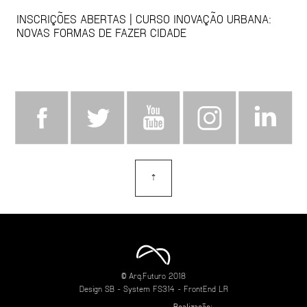
INSCRIÇÕES ABERTAS | CURSO INOVAÇÃO URBANA:
NOVAS FORMAS DE FAZER CIDADE
⇡
topo
© Arq.Futuro 2018
Design
SB
- System
FS314
- FrontEnd
LR