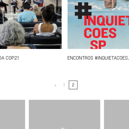
DA COP21
ENCONTROS #INQUIETACOES
<
1
2