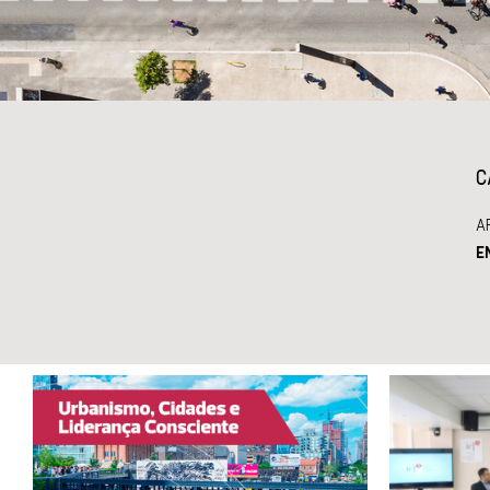
C
A
E