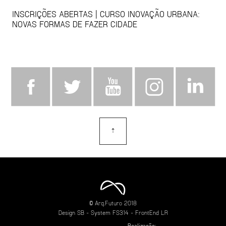
INSCRIÇÕES ABERTAS | CURSO INOVAÇÃO URBANA:
NOVAS FORMAS DE FAZER CIDADE
⇡
topo
© Arq.Futuro 2018
Design
SB
- System
FS314
- FrontEnd
LR