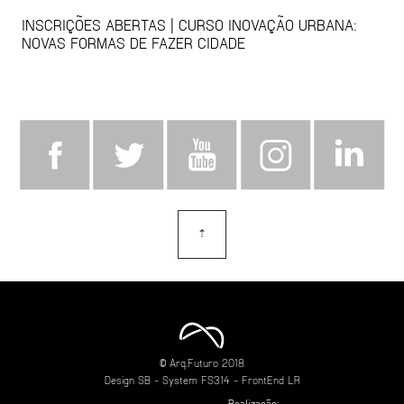
INSCRIÇÕES ABERTAS | CURSO INOVAÇÃO URBANA:
NOVAS FORMAS DE FAZER CIDADE
⇡
topo
© Arq.Futuro 2018
Design
SB
- System
FS314
- FrontEnd
LR