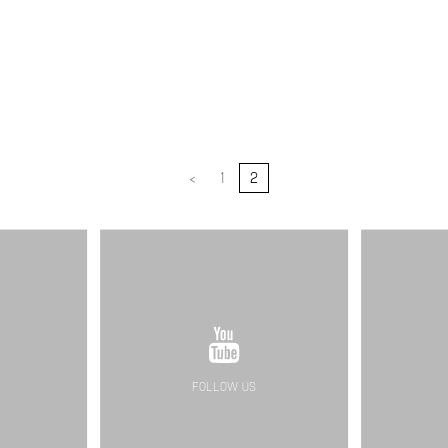
<
1
2
FOLLOW US