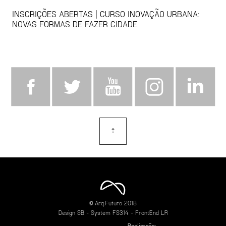
INSCRIÇÕES ABERTAS | CURSO INOVAÇÃO URBANA:
NOVAS FORMAS DE FAZER CIDADE
⇡
topo
© Arq.Futuro 2018
Design
SB
- System
FS314
- FrontEnd
LR