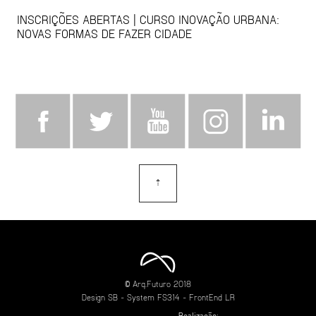
INSCRIÇÕES ABERTAS | CURSO INOVAÇÃO URBANA:
NOVAS FORMAS DE FAZER CIDADE
⇡
topo
© Arq.Futuro 2018
Design
SB
- System
FS314
- FrontEnd
LR