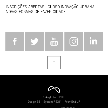
INSCRIÇÕES ABERTAS | CURSO INOVAÇÃO URBANA:
NOVAS FORMAS DE FAZER CIDADE
⇡
topo
© Arq.Futuro 2018
Design
SB
- System
FS314
- FrontEnd
LR