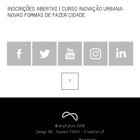
INSCRIÇÕES ABERTAS | CURSO INOVAÇÃO URBANA:
NOVAS FORMAS DE FAZER CIDADE
⇡
topo
© Arq.Futuro 2018
Design
SB
- System
FS314
- FrontEnd
LR