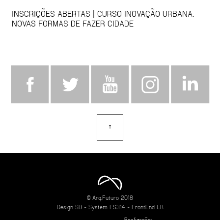
INSCRIÇÕES ABERTAS | CURSO INOVAÇÃO URBANA:
NOVAS FORMAS DE FAZER CIDADE
⇡
topo
© Arq.Futuro 2018
Design
SB
- System
FS314
- FrontEnd
LR