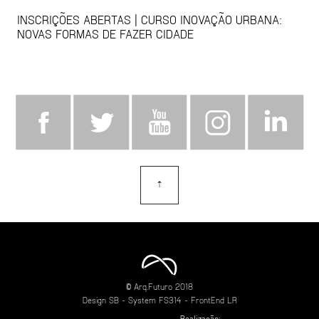
INSCRIÇÕES ABERTAS | CURSO INOVAÇÃO URBANA:
NOVAS FORMAS DE FAZER CIDADE
⇡
topo
© Arq.Futuro 2018
Design
SB
- System
FS314
- FrontEnd
LR