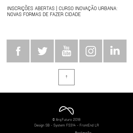
INSCRIÇÕES ABERTAS | CURSO INOVAÇÃO URBANA:
NOVAS FORMAS DE FAZER CIDADE
⇡
topo
© Arq.Futuro 2018
Design
SB
- System
FS314
- FrontEnd
LR