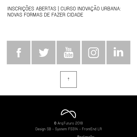
INSCRIÇÕES ABERTAS | CURSO INOVAÇÃO URBANA:
NOVAS FORMAS DE FAZER CIDADE
⇡
topo
© Arq.Futuro 2018
Design
SB
- System
FS314
- FrontEnd
LR