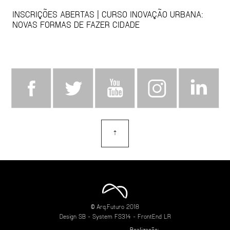
INSCRIÇÕES ABERTAS | CURSO INOVAÇÃO URBANA:
NOVAS FORMAS DE FAZER CIDADE
⇡
topo
© Arq.Futuro 2018
Design
SB
- System
FS314
- FrontEnd
LR