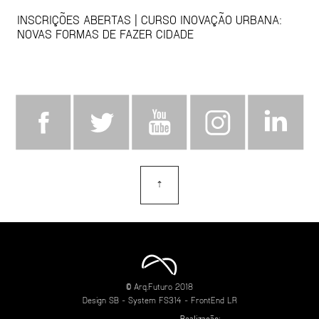
INSCRIÇÕES ABERTAS | CURSO INOVAÇÃO URBANA:
NOVAS FORMAS DE FAZER CIDADE
⇡
topo
© Arq.Futuro 2018
Design
SB
- System
FS314
- FrontEnd
LR