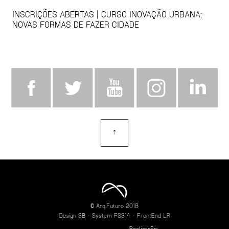
INSCRIÇÕES ABERTAS | CURSO INOVAÇÃO URBANA:
NOVAS FORMAS DE FAZER CIDADE
⇡
topo
© Arq.Futuro 2018
Design
SB
- System
FS314
- FrontEnd
LR