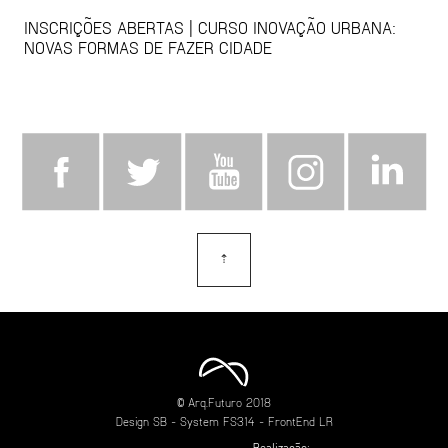
INSCRIÇÕES ABERTAS | CURSO INOVAÇÃO URBANA:
NOVAS FORMAS DE FAZER CIDADE
⇡
topo
© Arq.Futuro 2018
Design
SB
- System
FS314
- FrontEnd
LR