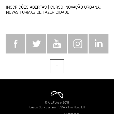
INSCRIÇÕES ABERTAS | CURSO INOVAÇÃO URBANA:
NOVAS FORMAS DE FAZER CIDADE
⇡
topo
© Arq.Futuro 2018
Design
SB
- System
FS314
- FrontEnd
LR