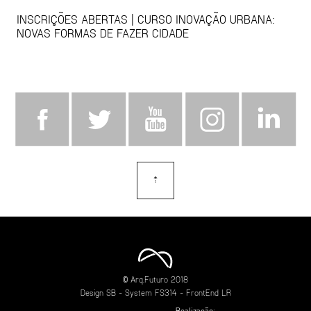
INSCRIÇÕES ABERTAS | CURSO INOVAÇÃO URBANA:
NOVAS FORMAS DE FAZER CIDADE
⇡
topo
© Arq.Futuro 2018
Design
SB
- System
FS314
- FrontEnd
LR