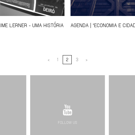
AIME LERNER - UMA HISTÓRIA
AGENDA | 'ECONOMIA E CIDAD
<
1
2
3
>
FOLLOW US