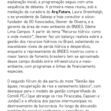
explanação inicial, a programação seguiu com uma
sequência de debates. A primeira mesa reuniu, sob a
mediação da curadora do
Arq.Futuro
, Laura Greenhalgh,
o ex-presidente da Sabesp e hoje consultor e sócio-
fundador da GO Associados, Gesner de Oliveira, e a
gerente da área de meio ambiente do BNDES, Odette
Lima Campos. A partir do tema “Recurso hídrico: como
e onde investir”, Gesner fez um balanço realista sobre a
gestão dos recursos hídricos no Brasil, salientando os
inaceitáveis níveis de perda hídrica e desperdício,
enquanto a representante do BNDES mostrou como o
maior banco de fomento brasileiro tem se aproximado
desse campo dividido entre infraestrutura e meio-
ambiente, com programas e linhas de financiamento
especiais.
O segundo fórum do dia partiu do mote “Gestão das
águas, recuperação de rios e saneamento básico”, com
destaque para o modelo de gestão compartilhada do
Comitê PCJ (que abrange os rios Piracicaba, Capivari e
Jundiaí) e a eficácia dos pactos intermunicipais no
destravamento da burocracia. Ao longo da discussão
também foi possível confrontar a experiência da