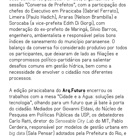
sessão “Conversa de Prefeitos”, com a participação dos
chefes do Executivo em Piracicaba (Gabriel Ferrato),
Limeira (Paulo Hadich), Araras (Nelson Brambilla) e
Sorocaba (a vice-prefeita Edith Di Giorgi), com
moderação do ex-prefeito de Maringá, Silvio Barros,
engenheiro, ambientalista e responsável pelos bons
índices de saneamento do município paranaense. O
balanço da conversa foi considerado produtivo por todos
os participantes, que deixaram de lado as filiações e
compromissos político-partidários para salientar
desafios comuns em gestão hídrica, bem como a
necessidade de envolver o cidadão nos diferentes
processos.
A edição piracicabana do
Arq.Futuro
encerrou os
trabalhos com a mesa “Cidade e a Água: soluções pela
tecnologia”, olhando para um futuro que já bate à porta
do cidadão. Mediados por Giovanni Eldasi, do Núcleo de
Pesquisa em Políticas Públicas da USP, os debatedores
Carlo Ratti, diretor do
Senseable City Lab
do MIT, Pablo
Cerdeira, responsável por modelos de gestão urbana em
big data
(Sala Pensar) adotados pela Prefeitura do Rio, e