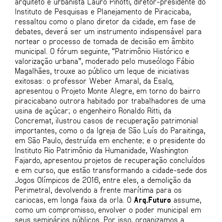
arquiteto e urbanista Lauro Pinotti, diretor-presidente do
Instituto de Pesquisas e Planejamento de Piracicaba,
ressaltou como o plano diretor da cidade, em fase de
debates, deverá ser um instrumento indispensável para
nortear o processo de tomada de decisão em âmbito
municipal. O fórum seguinte, “Patrimônio Histórico e
valorização urbana”, moderado pelo museólogo Fábio
Magalhães, trouxe ao público um leque de iniciativas
exitosas: o professor Weber Amaral, da Esalq,
apresentou o Projeto Monte Alegre, em torno do bairro
piracicabano outrora habitado por trabalhadores de uma
usina de açúcar; o engenheiro Ronaldo Ritti, da
Concremat, ilustrou casos de recuperação patrimonial
importantes, como o da Igreja de São Luís do Paraitinga,
em São Paulo, destruída em enchente; e o presidente do
Instituto Rio Patrimônio da Humanidade, Washington
Fajardo, apresentou projetos de recuperação concluídos
e em curso, que estão transformando a cidade-sede dos
Jogos Olímpicos de 2016, entre eles, a demolição da
Perimetral, devolvendo a frente marítima para os
cariocas, em longa faixa da orla. O
Arq.Futuro
assume,
como um compromisso, envolver o poder municipal em
seus seminários públicos. Por isso, organizamos a