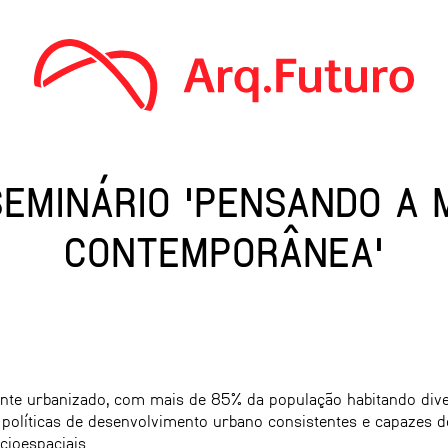
SEMINÁRIO 'PENSANDO A
CONTEMPORÂNEA'
ente urbanizado, com mais de 85% da população habitando dive
 políticas de desenvolvimento urbano consistentes e capazes d
cioespaciais.