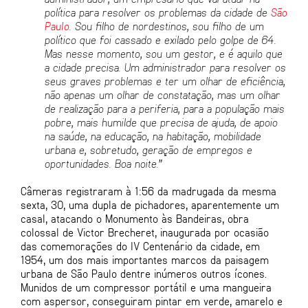
pol
í
tica para resolver os problemas da cidade de
São
Paulo
. Sou filho de nordestinos, sou filho de um
pol
í
tico que foi cassado e exilado pelo golpe de 64.
Mas nesse momento, sou um gestor, e
é
aquilo que
a cidade precisa. Um administrador para resolver os
seus graves problemas e ter um olhar de efici
ê
ncia,
não apenas um olhar de constatação, mas um olhar
de realização para a periferia, para a população mais
pobre, mais humilde que precisa de ajuda, de apoio
na sa
ú
de, na educação, na habitação, mobilidade
urbana e, sobretudo, geração de empregos e
oportunidades. Boa noite.
”
Câmeras registraram à 1:56 da madrugada da mesma
sexta, 30, uma dupla de pichadores, aparentemente um
casal, atacando o Monumento às Bandeiras, obra
colossal de Victor Brecheret, inaugurada por ocasião
das comemorações do IV Centenário da cidade, em
1954, um dos mais importantes marcos da paisagem
urbana de São Paulo dentre inúmeros outros ícones.
Munidos de um compressor portátil e uma mangueira
com aspersor, conseguiram pintar em verde, amarelo e