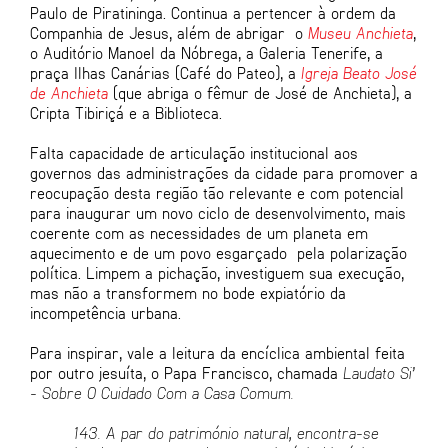
Paulo de Piratininga. Continua a pertencer à ordem da
Companhia de Jesus, além de abrigar o
Museu Anchieta
,
o Auditório Manoel da Nóbrega, a Galeria Tenerife, a
praça Ilhas Canárias (Café do Pateo), a
Igreja Beato José
de Anchieta
(que abriga o fêmur de José de Anchieta), a
Cripta Tibiriçá e a Biblioteca.
Falta capacidade de articulação institucional aos
governos das administrações da cidade para promover a
reocupação desta região tão relevante e com potencial
para inaugurar um novo ciclo de desenvolvimento, mais
coerente com as necessidades de um planeta em
aquecimento e de um povo esgarçado pela polarização
política. Limpem a pichação, investiguem sua execução,
mas não a transformem no bode expiatório da
incompetência urbana.
Para inspirar, vale a leitura da encíclica ambiental feita
por outro jesuíta, o Papa Francisco, chamada
Laudato Si’
- Sobre O Cuidado Com a Casa Comum.
143. A par do patrim
ó
nio natural, encontra-se