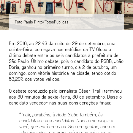
Foto Paulo Pinto/FotosPublicas
Em 2016, às 22:43 da noite de 29 de setembro, uma
quinta-feira, começava nos estúdios da TV Globo o
último debate entre os seis candidatos à prefeitura de
São Paulo. Último debate, pois o candidato do PSDB, João
Dória, ganhou no primeiro turno, dia 2 de outubro, um
domingo, com vitória histórica na cidade, tendo obtido
53,29% dos votos válidos.
O debate conduzido pelo jornalista César Tralli terminou
aos 39 minutos da sexta-feira, 30 de setembro. Disse o
candidato vencedor nas suas considerações finais:
“
Tralli, parab
éns, à
Rede Globo tamb
é
m,
à
s
candidatas e aos candidatos. Quero me dirigir a
voc
ê
, que está
em casa. Sou um gestor, sou um
administrador, um empres
á
rio que vai atuar na