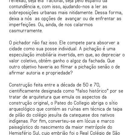
reflexão, seja ela racional, seja pelo espanto da
contundência e, com isso, ajudando-nos a ler as
sobreposições urbanas mais nitidamente. Dessa forma,
deixa a nós as opções de avançar ou de enfrentar as
imperfeições. Ou, ainda, de nos calarmos
casmurramente.
O pichador não faz isso. Ele compete para absorver a
cidade como sua posse individual. A pichação é uma
especulação imobiliária invertida, em que, ao depreciar o
valor coletivo, obtém ganho o algoz da fachada. Que
outro objetivo haveria ao filmar a pichação senão o de
afirmar autoria e propriedade?
Construção feita entre a década de 50 e 70,
cientificamente designada como "falso histórico” por se
tratar de arquitetura que emula os aspectos da
construção original, o Pateo do Collegio abriga o sítio
arqueológico que contém as ruínas em técnica de taipa
de pilão do colégio jesuíta da catequese dos nativos
indígenas. Por fim, converteu-se em lócus e marco
paisagístico do nascimento da maior metrópole do
Hemisfério Sul, cujo embrião foi o Real Colégio de São