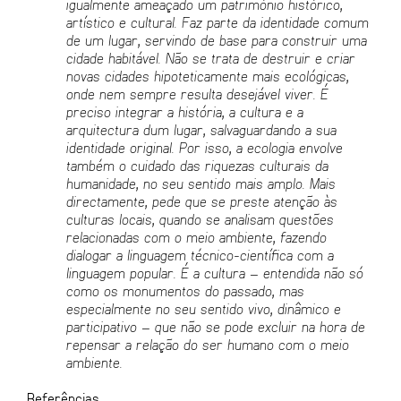
igualmente ameaçado um patrim
ónio histó
rico,
art
í
stico e cultural. Faz parte da identidade comum
de um lugar, servindo de base para construir uma
cidade habit
á
vel. Não se trata de destruir e criar
novas cidades hipoteticamente mais ecol
ó
gicas,
onde nem sempre resulta desej
á
vel viver.
É
preciso integrar a hist
ó
ria, a cultura e a
arquitectura dum lugar, salvaguardando a sua
identidade original. Por isso, a ecologia envolve
tamb
é
m o cuidado das riquezas culturais da
humanidade, no seu sentido mais amplo. Mais
directamente, pede que se preste atençã
o
à
s
culturas locais, quando se analisam questões
relacionadas com o meio ambiente, fazendo
dialogar a linguagem t
é
cnico-cient
í
fica com a
linguagem popular. É
a cultura
–
entendida nã
o só
como os monumentos do passado, mas
especialmente no seu sentido vivo, din
â
mico e
participativo
– que n
ão se pode excluir na hora de
repensar a relação do ser humano com o meio
ambiente.
Referências