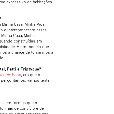
ume expressivo de habitações
?
Minha Casa, Minha Vida,
ro e interromperam esses
o Minha Casa, Minha
, quando construídas em
obilidade. É um modelo que
temos a chance de tomarmos a
do.
tal, Ratti e Triptyque?
venter Paris
, em que o
s perguntamos: vamos tentar
oas, em formas que o
 formas de convívio e de
uais ou até superiores aos