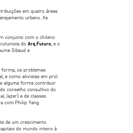
ntribuições em quatro áreas
lanejamento urbano. As
em conjunto com o chileno
e colunista do
Arq.Futuro
, e o
laume Sibaud e
a forma, os problemas
, e como ativistas em prol
de alguma forma contribuir
 do conselho consultivo do
l, lazer) e de classes
va com Philip Yang:
nte de um crescimento
capitais do mundo inteiro à