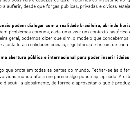
 a auferir, desde que forças públicas, privadas e cívicas este
onais podem dialogar com a realidade brasileira, abrindo hori
ivam problemas comuns, cada uma vive um contexto histórico 
neira geral, podemos dizer que sim, o modelo que concebemos 
 ajustado às realidades sociais, regulatórias e fiscais de cada 
uma abertura pública e internacional para poder inserir ideia
algo que brota em todas as partes do mundo. Fechar-se às difer
volvidas mundo afora me parece algo pouco apropriado. A ur
ue discuti-la globalmente, de forma a aproveitar o que é produ