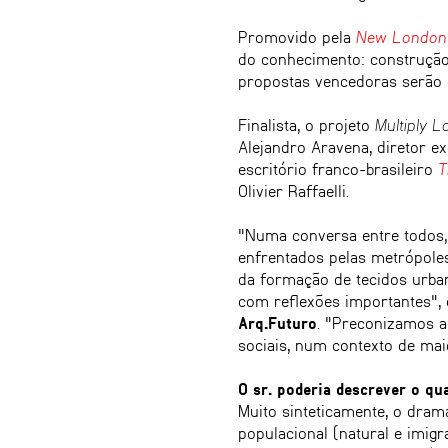
Promovido pela
New London 
do conhecimento: construção 
propostas vencedoras serão 
Finalista, o projeto
Multiply 
Alejandro Aravena, diretor e
escritório franco-brasileiro
T
Olivier Raffaelli.
"Numa conversa entre todos, 
enfrentados pelas metrópole
da formação de tecidos urban
com reflexões importantes",
Arq.Futuro
. "Preconizamos a 
sociais, num contexto de maio
O sr. poderia descrever o qu
Muito sinteticamente, o dra
populacional (natural e imigr