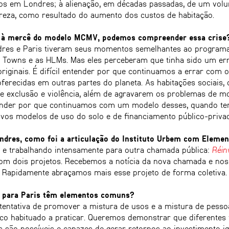
rios em Londres; à alienação, em décadas passadas, de um vol
reza, como resultado do aumento dos custos de habitação.
da à mercê do modelo MCMV, podemos compreender essa crise
res e Paris tiveram seus momentos semelhantes ao programa 
 Towns e as HLMs. Mas eles perceberam que tinha sido um er
ginais. É difícil entender por que continuamos a errar com 
 oferecidas em outras partes do planeta. As habitações sociais
de exclusão e violência, além de agravarem os problemas de m
entender por que continuamos com um modelo desses, quando 
vos modelos de uso do solo e de financiamento público-priva
ndres, como foi a articulação do Instituto Urbem com Elemen
e trabalhando intensamente para outra chamada pública:
Réin
 com dois projetos. Recebemos a notícia da nova chamada e no
Rapidamente abraçamos mais esse projeto de forma coletiva.
e para Paris têm elementos comuns?
 tentativa de promover a mistura de usos e a mistura de pess
co habituado a praticar. Queremos demonstrar que diferentes
são possíveis e capazes de gerar retornos ao investimento ig