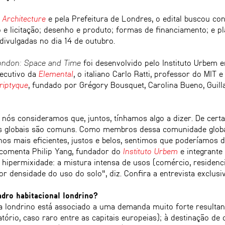
Architecture
e pela Prefeitura de Londres, o edital buscou co
e licitação; desenho e produto; formas de financiamento; e p
divulgadas no dia 14 de outubro.
London: Space and Time
foi desenvolvido pelo Instituto Urbem 
xecutivo da
Elemental
, o italiano Carlo Ratti, professor do MIT 
riptyque
, fundado por Grégory Bousquet, Carolina Bueno, Guil
nós consideramos que, juntos, tínhamos algo a dizer. De cert
s globais são comuns. Como membros dessa comunidade global
os mais eficientes, justos e belos, sentimos que poderíamos 
 comenta Philip Yang, fundador do
Instituto Urbem
e integrante
hipermixidade: a mistura intensa de usos (comércio, residencia
r densidade do uso do solo", diz. Confira a entrevista exclusi
adro habitacional londrino?
ma londrino está associado a uma demanda muito forte resulta
atório, caso raro entre as capitais europeias); à destinação de 