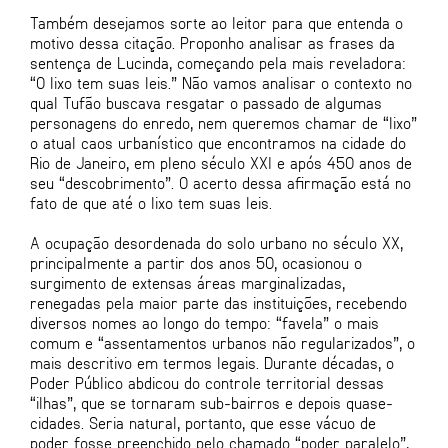
Também desejamos sorte ao leitor para que entenda o
motivo dessa citação. Proponho analisar as frases da
sentença de Lucinda, começando pela mais reveladora:
“O lixo tem suas leis.” Não vamos analisar o contexto no
qual Tufão buscava resgatar o passado de algumas
personagens do enredo, nem queremos chamar de “lixo”
o atual caos urbanístico que encontramos na cidade do
Rio de Janeiro, em pleno século XXI e após 450 anos de
seu “descobrimento”. O acerto dessa afirmação está no
fato de que até o lixo tem suas leis.
A ocupação desordenada do solo urbano no século XX,
principalmente a partir dos anos 50, ocasionou o
surgimento de extensas áreas marginalizadas,
renegadas pela maior parte das instituições, recebendo
diversos nomes ao longo do tempo: “favela” o mais
comum e “assentamentos urbanos não regularizados”, o
mais descritivo em termos legais. Durante décadas, o
Poder Público abdicou do controle territorial dessas
“ilhas”, que se tornaram sub-bairros e depois quase-
cidades. Seria natural, portanto, que esse vácuo de
poder fosse preenchido pelo chamado “poder paralelo”,