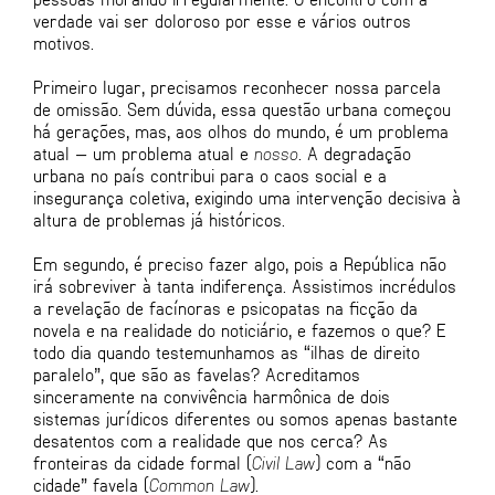
verdade vai ser doloroso por esse e vários outros
motivos.
Primeiro lugar, precisamos reconhecer nossa parcela
de omissão. Sem dúvida, essa questão urbana começou
há gerações, mas, aos olhos do mundo, é um problema
atual — um problema atual e
nosso
. A degradação
urbana no país contribui para o caos social e a
insegurança coletiva, exigindo uma intervenção decisiva à
altura de problemas já históricos.
Em segundo, é preciso fazer algo, pois a República não
irá sobreviver à tanta indiferença. Assistimos incrédulos
a revelação de facínoras e psicopatas na ficção da
novela e na realidade do noticiário, e fazemos o que? E
todo dia quando testemunhamos as “ilhas de direito
paralelo”, que são as favelas? Acreditamos
sinceramente na convivência harmônica de dois
sistemas jurídicos diferentes ou somos apenas bastante
desatentos com a realidade que nos cerca? As
fronteiras da cidade formal (
Civil Law
) com a “não
cidade” favela (
Common Law
).