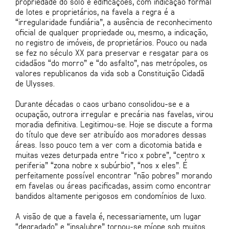
propriedade do solo e edificações, com indicação formal
de lotes e proprietários, na favela a regra é a
“irregularidade fundiária”, a ausência de reconhecimento
oficial de qualquer propriedade ou, mesmo, a indicação,
no registro de imóveis, de proprietários. Pouco ou nada
se fez no século XX para preservar e resgatar para os
cidadãos “do morro” e “do asfalto”, nas metrópoles, os
valores republicanos da vida sob a Constituição Cidadã
de Ulysses.
Durante décadas o caos urbano consolidou-se e a
ocupação, outrora irregular e precária nas favelas, virou
moradia definitiva. Legitimou-se. Hoje se discute a forma
do título que deve ser atribuído aos moradores dessas
áreas. Isso pouco tem a ver com a dicotomia batida e
muitas vezes deturpada entre “rico x pobre”, “centro x
periferia” “zona nobre x subúrbio”, “nos x eles”. É
perfeitamente possível encontrar “não pobres” morando
em favelas ou áreas pacificadas, assim como encontrar
bandidos altamente perigosos em condomínios de luxo.
A visão de que a favela é, necessariamente, um lugar
“degradado” e “insalubre” tornou-se míope sob muitos