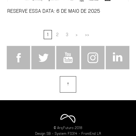
RESERVE ESSA DATA: 6 DE MAIO DE 2025
1
2
3
>
>>
⇡
topo
© Arq.Futuro 2018
Design
SB
- System
FS314
- FrontEnd
LR