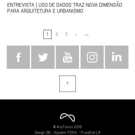
ENTREVISTA | USO DE DADOS TRAZ NOVA DIMENSÃO
PARA ARQUITETURA E URBANISMO
1
2
3
>
>>
⇡
topo
© Arq.Futuro 2018
Design
SB
- System
FS314
- FrontEnd
LR