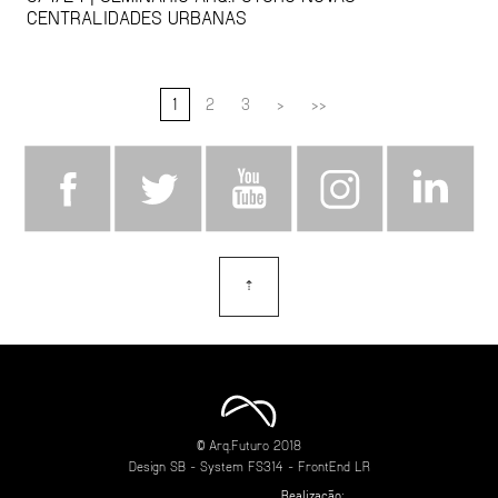
CENTRALIDADES URBANAS
1
2
3
>
>>
⇡
topo
© Arq.Futuro 2018
Design
SB
- System
FS314
- FrontEnd
LR