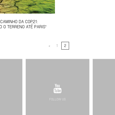
 CAMINHO DA COP21:
 O TERRENO ATÉ PARIS'
<
1
2
FOLLOW US