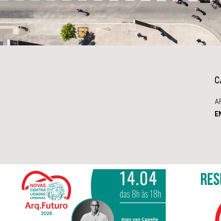
C
A
E