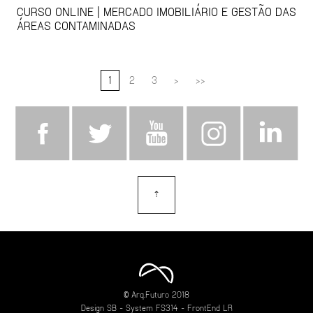
CURSO ONLINE | MERCADO IMOBILIÁRIO E GESTÃO DAS
ÁREAS CONTAMINADAS
1
2
3
>
>>
⇡
topo
© Arq.Futuro 2018
Design
SB
- System
FS314
- FrontEnd
LR