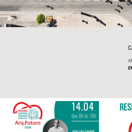
C
A
E