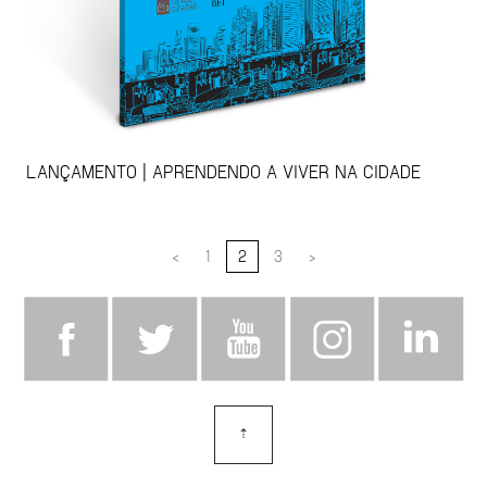
LANÇAMENTO | APRENDENDO A VIVER NA CIDADE
<
1
2
3
>
⇡
topo