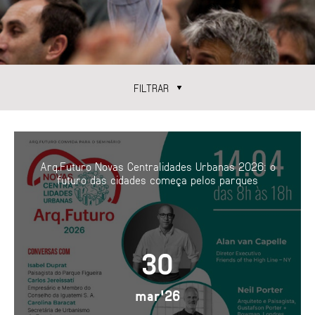
FILTRAR
CATEGORIAS
ENCONTROS
TEMAS
Arq.Futuro Novas Centralidades Urbanas 2026: o
ÁGUA
futuro das cidades começa pelos parques
ARQUITETURA
ECONOMIA URBANA
ESPAÇO PÚBLICO
GESTÃO URBANA
MOBILIDADE
MORADIA
PAISAGEM URBANA
30
mar'26