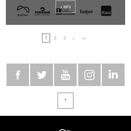
+ INFO
1
2
3
>
>>
⇡
topo