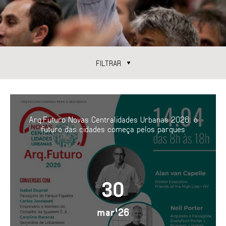
FILTRAR
CATEGORIAS
ENCONTROS
TEMAS
Arq.Futuro Novas Centralidades Urbanas 2026: o
ÁGUA
futuro das cidades começa pelos parques
ARQUITETURA
ECONOMIA URBANA
ESPAÇO PÚBLICO
GESTÃO URBANA
MOBILIDADE
MORADIA
PAISAGEM URBANA
30
mar'26