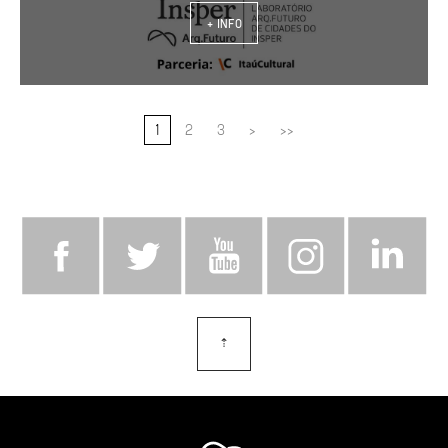
+ INFO
1
2
3
>
>>
⇡
topo