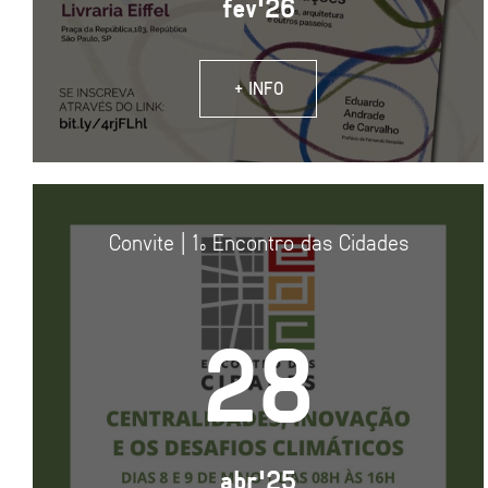
fev'26
+ INFO
Convite | 1º Encontro das Cidades
28
abr'25