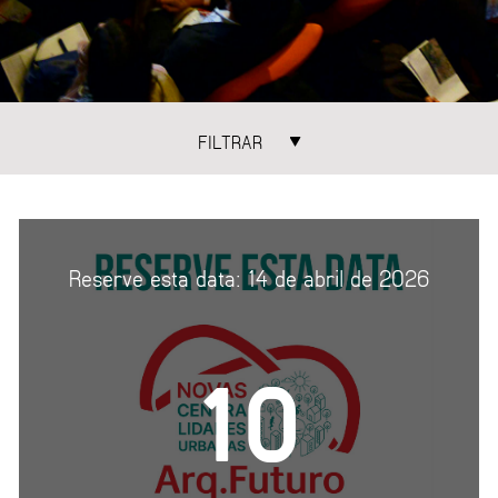
FILTRAR
ATEGORIAS
TEMAS
NCONTROS
ÁGUA
ARQUIT
ECONOMIA URBANA
ESPAÇO
Reserve esta data: 14 de abril de 2026
GESTÃO URBANA
MOBILI
MORADIA
PAISAG
10