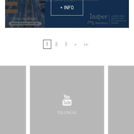
+ INFO
1
2
3
>
>>
FOLLOW US