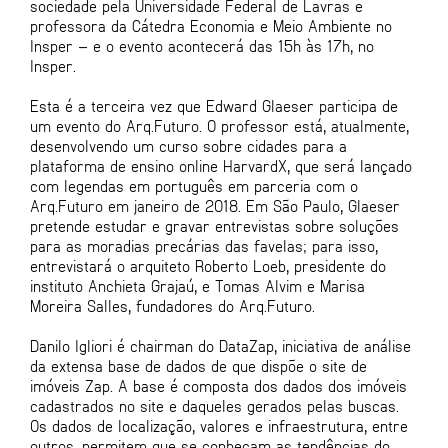
sociedade pela Universidade Federal de Lavras e
professora da Cátedra Economia e Meio Ambiente no
Insper – e o evento acontecerá das 15h às 17h, no
Insper.
Esta é a terceira vez que Edward Glaeser participa de
um evento do Arq.Futuro. O professor está, atualmente,
desenvolvendo um curso sobre cidades para a
plataforma de ensino online HarvardX, que será lançado
com legendas em português em parceria com o
Arq.Futuro em janeiro de 2018. Em São Paulo, Glaeser
pretende estudar e gravar entrevistas sobre soluções
para as moradias precárias das favelas; para isso,
entrevistará o arquiteto Roberto Loeb, presidente do
instituto Anchieta Grajaú, e Tomas Alvim e Marisa
Moreira Salles, fundadores do Arq.Futuro.
Danilo Igliori é chairman do DataZap, iniciativa de análise
da extensa base de dados de que dispõe o site de
imóveis Zap. A base é composta dos dados dos imóveis
cadastrados no site e daqueles gerados pelas buscas.
Os dados de localização, valores e infraestrutura, entre
outros, permitem que se conheçam as tendências do