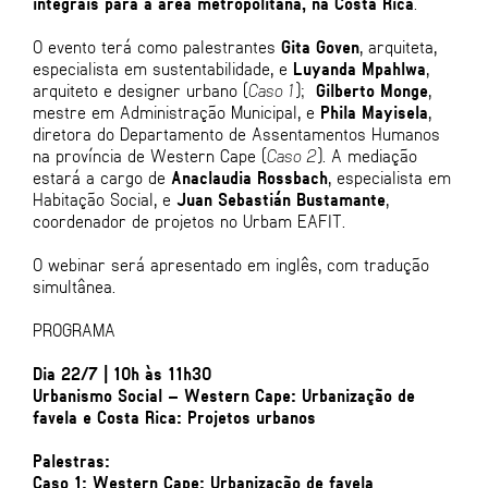
integrais para a área metropolitana, na Costa Rica
.
O evento terá como palestrantes
Gita Goven
, arquiteta,
especialista em sustentabilidade, e
Luyanda Mpahlwa
,
arquiteto e designer urbano (
Caso 1
);
Gilberto Monge
,
mestre em Administração Municipal, e
Phila Mayisela
,
diretora do Departamento de Assentamentos Humanos
na província de Western Cape (
Caso 2
). A mediação
estará a cargo de
Anaclaudia Rossbach
, especialista em
Habitação Social, e
Juan Sebastián Bustamante
,
coordenador de projetos no Urbam EAFIT.
O webinar será apresentado em inglês, com tradução
simultânea.
PROGRAMA
Dia 22/7 | 10h às 11h30
Urbanismo Social – Western Cape: Urbanização de
favela e Costa Rica: Projetos urbanos
Palestras:
Caso 1: Western Cape: Urbanização de favela