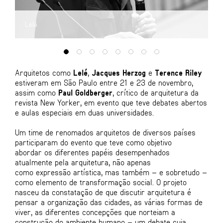
Lelé
J
Arquitetos como
Lelé
,
Jacques Herzog
e
Terence Riley
estiveram em São Paulo entre 21 e 23 de novembro,
assim como
Paul Goldberger
, crítico de arquitetura da
revista New Yorker, em evento que teve debates abertos
e aulas especiais em duas universidades.
Um time de renomados arquitetos de diversos países
participaram do evento que teve como objetivo
abordar os diferentes papéis desempenhados
atualmente pela arquitetura, não apenas
como expressão artística, mas também – e sobretudo –
como elemento de transformação social. O projeto
nasceu da constatação de que discutir arquitetura é
pensar a organização das cidades, as várias formas de
viver, as diferentes concepções que norteiam a
construção do ambiente humano – um debate cuja