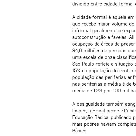
dividido entre cidade formal 
A cidade formal é aquela em q
que recebe maior volume de i
informal geralmente se expan
autoconstrução e favelas. Ali
ocupação de áreas de preserv
94,6 milhões de pessoas que
uma escala de onze classific
São Paulo reflete a situaçã
15% da população do centro d
população das periferias enf
nas periferias a média é d
média de 1,23 por 100 mil ha
A desigualdade também ating
Insper, o Brasil perde 214 b
Educação Básica, publicado 
mais pobres haviam completa
Básico.