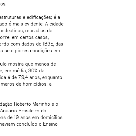
os.
struturas e edificações; é a
do é mais evidente. A cidade
landestinos, moradias de
corre, em certos casos,
cordo com dados do IBGE, das
as sete piores condições em
Paulo mostra que menos de
ue, em média, 30% da
vida é de 79,4 anos, enquanto
úmeros de homicídios: a
ndação Roberto Marinho e o
Anuário Brasileiro da
ens de 19 anos em domicílios
haviam concluído o Ensino