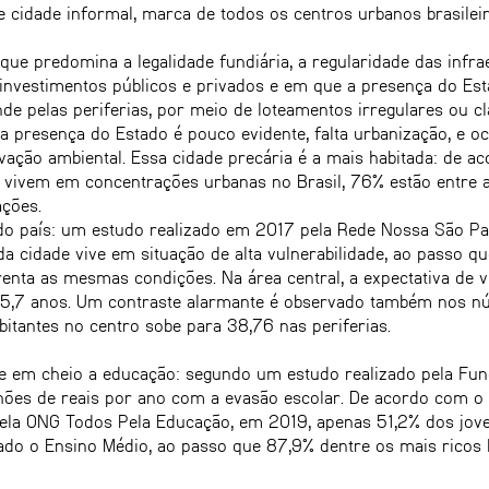
e cidade informal, marca de todos os centros urbanos brasileir
ue predomina a legalidade fundiária, a regularidade das infrae
nvestimentos públicos e privados e em que a presença do Esta
de pelas periferias, por meio de loteamentos irregulares ou c
 a presença do Estado é pouco evidente, falta urbanização, e o
ação ambiental. Essa cidade precária é a mais habitada: de a
 vivem em concentrações urbanas no Brasil, 76% estão entre 
ações.
o do país: um estudo realizado em 2017 pela Rede Nossa São 
a cidade vive em situação de alta vulnerabilidade, ao passo q
renta as mesmas condições. Na área central, a expectativa de 
e 55,7 anos. Um contraste alarmante é observado também nos n
bitantes no centro sobe para 38,76 nas periferias.
e em cheio a educação: segundo um estudo realizado pela Fu
ilhões de reais por ano com a evasão escolar. De acordo com o 
pela ONG Todos Pela Educação, em 2019, apenas 51,2% dos jov
do o Ensino Médio, ao passo que 87,9% dentre os mais ricos 