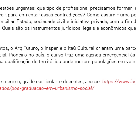
stões urgentes: que tipo de profissional precisamos formar, 
ver, para enfrentar essas contradições? Como assumir uma pos
liar Estado, sociedade civil e iniciativa privada, com o fim de
 Quais são os instrumentos jurídicos, legais e econômicos qu
tos, o Arq.Futuro, o Insper e o Itaú Cultural criaram uma par
l. Pioneiro no país, o curso traz uma agenda emergencial às c
na qualificação de territórios onde moram populações em vulne
e o curso, grade curricular e docentes, acesse:
https://www.in
ados/pos-graduacao-em-urbanismo-social/