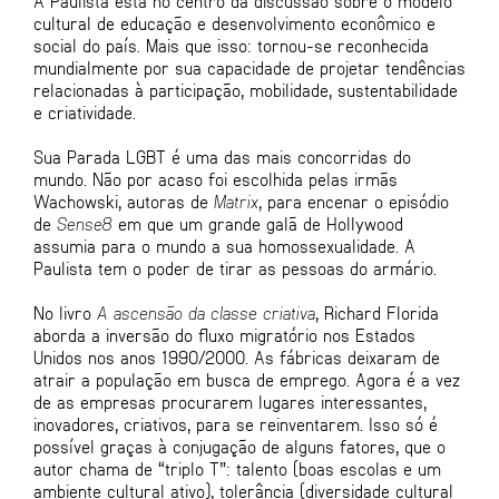
A Paulista está no centro da discussão sobre o modelo
cultural de educação e desenvolvimento econômico e
social do país. Mais que isso: tornou-se reconhecida
mundialmente por sua capacidade de projetar tendências
relacionadas à participação, mobilidade, sustentabilidade
e criatividade.
Sua Parada LGBT é uma das mais concorridas do
mundo. Não por acaso foi escolhida pelas irmãs
Wachowski, autoras de
Matrix
, para encenar o episódio
de
Sense8
em que um grande galã de Hollywood
assumia para o mundo a sua homossexualidade. A
Paulista tem o poder de tirar as pessoas do armário.
No livro
A ascensão da classe criativa
, Richard Florida
aborda a inversão do fluxo migratório nos Estados
Unidos nos anos 1990/2000. As fábricas deixaram de
atrair a população em busca de emprego. Agora é a vez
de as empresas procurarem lugares interessantes,
inovadores, criativos, para se reinventarem. Isso só é
possível graças à conjugação de alguns fatores, que o
autor chama de “triplo T”: talento (boas escolas e um
ambiente cultural ativo), tolerância (diversidade cultural