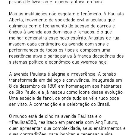
privada de livrarias e cinema autoral do país.
Mas as instituições não esgotam o fenômeno. A Paulista
Aberta, movimento da sociedade civil articulada que
culminou com o fechamento do acesso de carros e
ônibus à avenida aos domingos e feriados, é o que
melhor demonstra esse novo espírito. Artistas de rua
invadem cada centímetro da avenida com sons e
performances de todos os tipos e compõem uma
resistência ativa e participativa à franca decadência dos
sistemas político e econômico que vivemos hoje.
A avenida Paulista é alegria e irreverência. A tensão
transformada em diálogo e convivência. Inaugurada em
8 de dezembro de 1891 em homenagem aos habitantes
de São Paulo, ela já nasceu como ícone dessa evolução.
Uma espécie de farol, de onde tudo se vê e tudo pode
ser visto. A contradição e a celebração do Brasil.
O mundo está de olho na avenida Paulista e o
#Paulista360, realizado em parceria com Arq.Futuro,
quer apresentar sua complexidade, seus ensinamentos e
suas contradições, para inspirar e repensar a vida