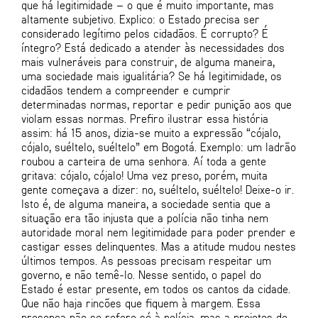
que há legitimidade – o que é muito importante, mas
altamente subjetivo. Explico: o Estado precisa ser
considerado legítimo pelos cidadãos. É corrupto? É
íntegro? Está dedicado a atender às necessidades dos
mais vulneráveis para construir, de alguma maneira,
uma sociedade mais igualitária? Se há legitimidade, os
cidadãos tendem a compreender e cumprir
determinadas normas, reportar e pedir punição aos que
violam essas normas. Prefiro ilustrar essa história
assim: há 15 anos, dizia-se muito a expressão “cójalo,
cójalo, suéltelo, suéltelo” em Bogotá. Exemplo: um ladrão
roubou a carteira de uma senhora. Aí toda a gente
gritava: cójalo, cójalo! Uma vez preso, porém, muita
gente começava a dizer: no, suéltelo, suéltelo! Deixe-o ir.
Isto é, de alguma maneira, a sociedade sentia que a
situação era tão injusta que a polícia não tinha nem
autoridade moral nem legitimidade para poder prender e
castigar esses delinquentes. Mas a atitude mudou nestes
últimos tempos. As pessoas precisam respeitar um
governo, e não temê-lo. Nesse sentido, o papel do
Estado é estar presente, em todos os cantos da cidade.
Que não haja rincões que fiquem à margem. Essa
presença não se refere só à polícia, mas a projetos de