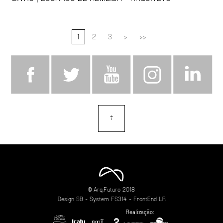
1
2
3
>
>>
⇡
topo
© Arq.Futuro 2018
Design
SB
- System
FS314
- FrontEnd
LR