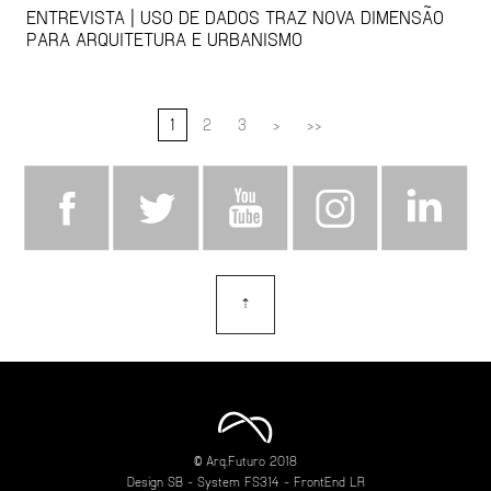
ENTREVISTA | USO DE DADOS TRAZ NOVA DIMENSÃO
PARA ARQUITETURA E URBANISMO
1
2
3
>
>>
⇡
topo
© Arq.Futuro 2018
Design
SB
- System
FS314
- FrontEnd
LR