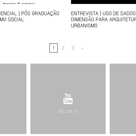
ENCIAL | PÓS GRADUAÇÃO
ENTREVISTA | USO DE DADO
MO SOCIAL
DIMENSÃO PARA ARQUITETU
URBANISMO
1
2
3
>
FOLLOW US