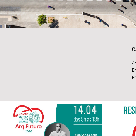
C
A
E
E